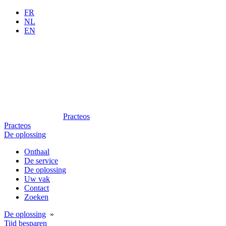
FR
NL
EN
Practeos
Practeos
De oplossing
Onthaal
De service
De oplossing
Uw vak
Contact
Zoeken
De oplossing
»
Tijd besparen