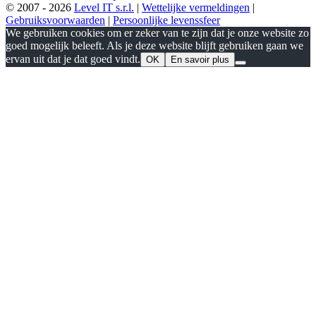
© 2007 - 2026
Level IT s.r.l.
|
Wettelijke vermeldingen
|
Gebruiksvoorwaarden
|
Persoonlijke levenssfeer
We gebruiken cookies om er zeker van te zijn dat je onze website zo
goed mogelijk beleeft. Als je deze website blijft gebruiken gaan we
ervan uit dat je dat goed vindt.
OK
En savoir plus