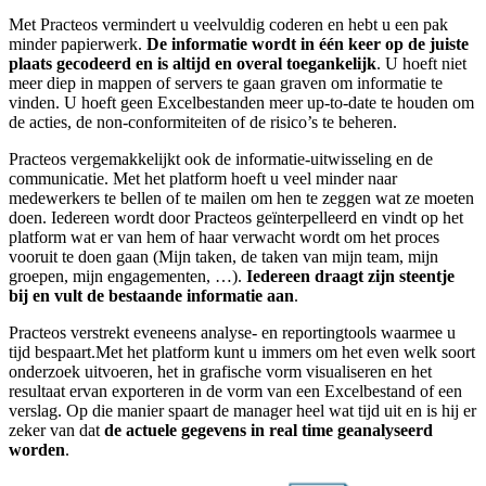
Met Practeos vermindert u veelvuldig coderen en hebt u een pak
minder papierwerk.
De informatie wordt in één keer op de juiste
plaats gecodeerd en is altijd en overal toegankelijk
. U hoeft niet
meer diep in mappen of servers te gaan graven om informatie te
vinden. U hoeft geen Excelbestanden meer up-to-date te houden om
de acties, de non-conformiteiten of de risico’s te beheren.
Practeos vergemakkelijkt ook de informatie-uitwisseling en de
communicatie. Met het platform hoeft u veel minder naar
medewerkers te bellen of te mailen om hen te zeggen wat ze moeten
doen. Iedereen wordt door Practeos geïnterpelleerd en vindt op het
platform wat er van hem of haar verwacht wordt om het proces
vooruit te doen gaan (Mijn taken, de taken van mijn team, mijn
groepen, mijn engagementen, …).
Iedereen draagt zijn steentje
bij en vult de bestaande informatie aan
.
Practeos verstrekt eveneens analyse- en reportingtools waarmee u
tijd bespaart.Met het platform kunt u immers om het even welk soort
onderzoek uitvoeren, het in grafische vorm visualiseren en het
resultaat ervan exporteren in de vorm van een Excelbestand of een
verslag. Op die manier spaart de manager heel wat tijd uit en is hij er
zeker van dat
de actuele gegevens in real time geanalyseerd
worden
.